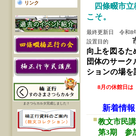
リンク
四條畷市立
こそ。
最終更新日 令和8年
市
設置目的
向上を図るた
団体のサーク
ションの場を
8月の休館日は 8
まさつらカルタ完成しました！
新着情報
教文市民講
第3期 参