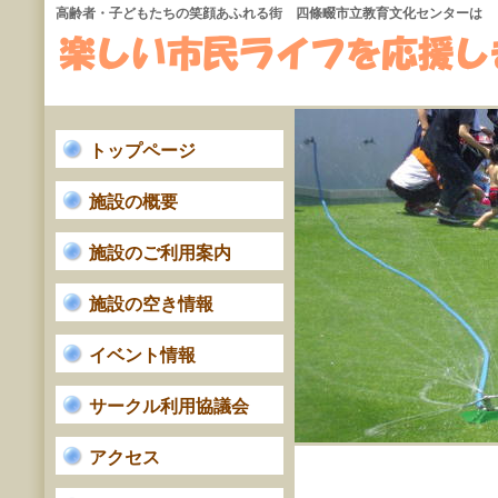
高齢者・子どもたちの笑顔あふれる街 四條畷市立教育文化センターは
トップページ
施設の概要
施設のご利用案内
施設の空き情報
イベント情報
サークル利用協議会
アクセス