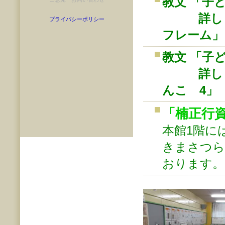
教文 「子
詳しく
プライバシーポリシー
フレーム」
教文 「子
詳しく
んこ 4」
「楠正行
本館1階に
きまさつら
おります。