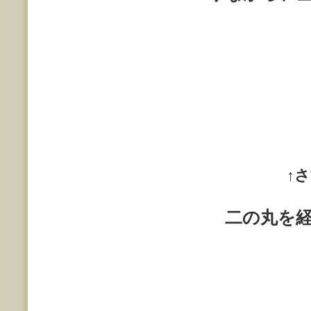
↑
さ
二の丸を