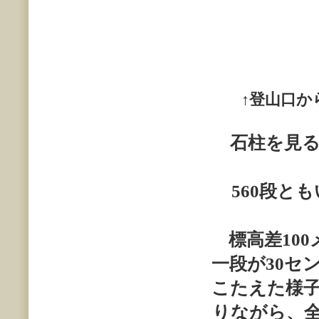
↑登山口
石柱を見る
560
段とも
標高差
100
一段が
30
セ
こたえた様
りながら、