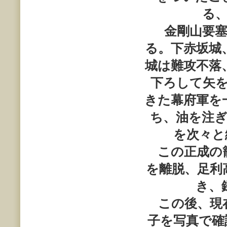
る
金剛山要塞
る。下赤坂城
城は難攻不落
下ろして矢
きた幕府軍を
ち、油を注
を次々と
この正成の籠
を離脱、足利
き、
この後、現在
子を写真で確