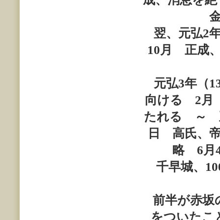
翌、元弘
2
10
月 正成
元弘
3
年（
1
向ける
2
月
たれる ～ 
日 高氏、
略
6
月
千早城、
10
前半が赤坂の
をついたこ