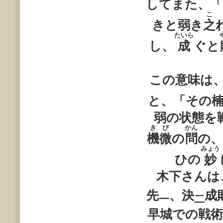
してまた、「
こ
きと弱き
之
たいら
し、
成
ぐと
この意味は
と、「その
弱の状態を
きび
かん
機微
の
問
の
みょう
ひの
妙
木下さんは
先
、決
成
一
二
早城での戦