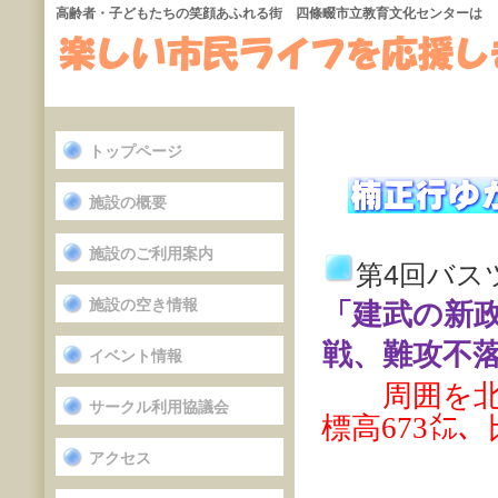
高齢者・子どもたちの笑顔あふれる街 四條畷市立教育文化センターは
トップページ
施設の概要
施設のご利用案内
第4回バス
施設の空き情報
「建武の新政
戦、難攻不
イベント情報
周囲を
サークル利用協議会
標高673㍍
アクセス