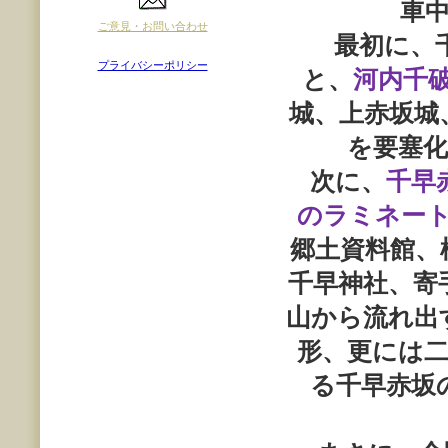
車中
ご意見・お問い合わせ
最初に、
プライバシーポリシー
と、
河内千
城、上赤坂城
を要塞
次に、
千早
のラミネー
郷土資料館、
千早神社、寄
山から流れ出
形、更には
る千早赤坂