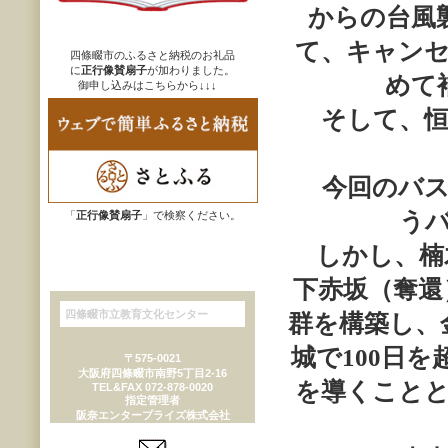
からの台風
て、キャン
四條畷市のふるさと納税のお礼品
に
正行像賛扇子
が加わりました。
めて
御申し込みはこちらから
↓↓↓
そして、
今回のバス
う
「
正行像賛扇子
」で検察ください。
しかし、楠
下赤坂（奪還
四條畷市立教育文化センター
群を構築し、
城で
100
日を
〒575-0021
大阪府四條畷市南野5丁目2-16
を導くこと
TEL&FAX 072-878-0020
指定管理者
阪奈エンタープライズ株式会社