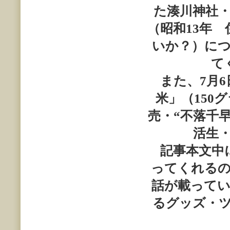
た湊川神社
（昭和
13
年 
いか？）に
て
また、
7
月
6
米」（
150
売・“不落千
活生
記事本文中に
ってくれるの
話が載って
るグッズ・