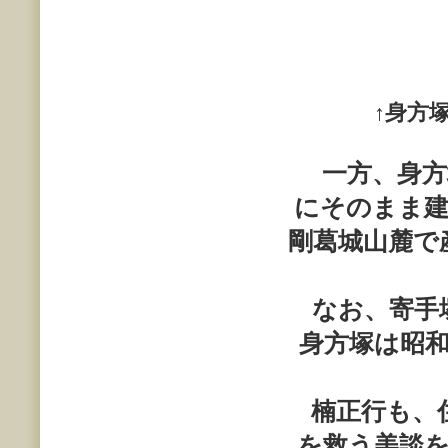
↑
身方
一方、身方
にそのまま
剛葛城山麓で
なお、寄手
身方塚は昭
楠正行も、住
を救う美談