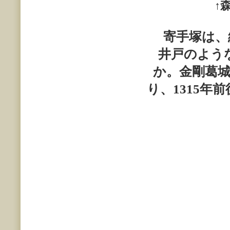
↑
寄手塚は、
井戸のよう
か。金剛葛
り、
1315
年前