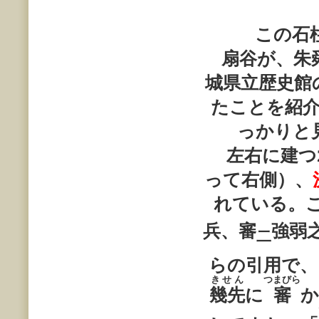
この石
扇谷が、朱舜
城県立歴史館
たことを紹
っかりと
左右に建つ
って右側）、
れている。
兵、審
強弱
二
らの引用で、
きせん
つまびら
幾先
に
審
か